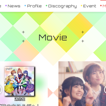
e
News
Profile
Discography
Event
M
Movie