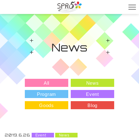
News
All
News
Program
Event
Goods
Blog
2019.6.26
Event
News